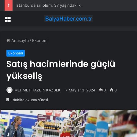
İstanbul’da sır ölüm: 37 yaşındaki kadın savcının evinde ölü bulundu!
Menü
Anasayfa
/
Ekonomi
Ekonomi
Satış hacimlerinde güçlü
yükseliş
MEHMET HAZBİN KAZBEK
Mayıs 13, 2024
0
0
1 dakika okuma süresi