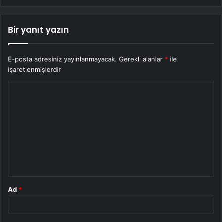
Bir yanıt yazın
E-posta adresiniz yayınlanmayacak.
Gerekli alanlar
*
ile
işaretlenmişlerdir
Y
o
r
u
m
*
Ad
*