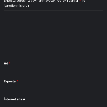
E-posta adresiniz yayınlanmayacak.
Gerekli alanlar
*
ile
işaretlenmişlerdir
Y
o
r
u
m
*
Ad
*
E-posta
*
İnternet sitesi