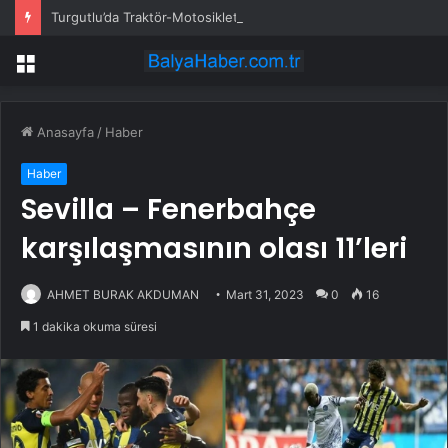
Turgutlu’da Traktör-Motosiklet Kazası
Menü
Anasayfa
/
Haber
Haber
Sevilla – Fenerbahçe
karşılaşmasının olası 11’leri
AHMET BURAK AKDUMAN
Mart 31, 2023
0
16
1 dakika okuma süresi