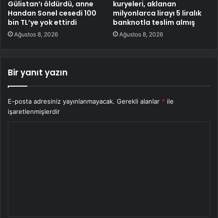
Gülistan’ı öldürdü, anne
kuryeleri, aklanan
Handan Sonel cesedi 100
milyonlarca lirayı 5 liralık
bin TL’ye yok ettirdi
banknotla teslim almış
Ağustos 8, 2026
Ağustos 8, 2026
Bir yanıt yazın
E-posta adresiniz yayınlanmayacak.
Gerekli alanlar
*
ile
işaretlenmişlerdir
Y
o
r
u
m
*