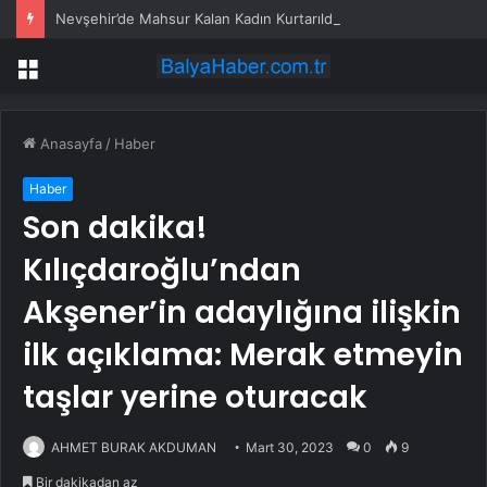
Nevşehir’de Mahsur Kalan Kadın Kurtarıldı
Menü
Anasayfa
/
Haber
Haber
Son dakika!
Kılıçdaroğlu’ndan
Akşener’in adaylığına ilişkin
ilk açıklama: Merak etmeyin
taşlar yerine oturacak
AHMET BURAK AKDUMAN
Mart 30, 2023
0
9
Bir dakikadan az