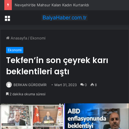
Nevşehir’de Mahsur Kalan Kadın Kurtarıldı
Menü
Anasayfa
/
Ekonomi
Ekonomi
Tekfen’in son çeyrek karı
beklentileri aştı
BERKAN GÜRDEMİR
Mart 31, 2023
0
8
2 dakika okuma süresi