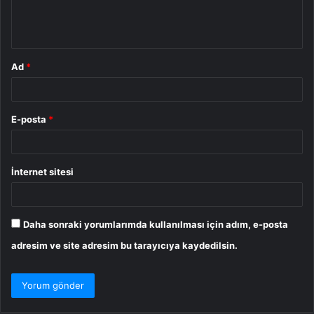
m
*
Ad
*
E-posta
*
İnternet sitesi
Daha sonraki yorumlarımda kullanılması için adım, e-posta
adresim ve site adresim bu tarayıcıya kaydedilsin.