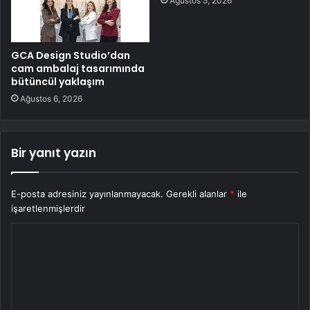
Ağustos 5, 2026
GCA Design Studio’dan
cam ambalaj tasarımında
bütüncül yaklaşım
Ağustos 6, 2026
Bir yanıt yazın
E-posta adresiniz yayınlanmayacak.
Gerekli alanlar
*
ile
işaretlenmişlerdir
Y
o
r
u