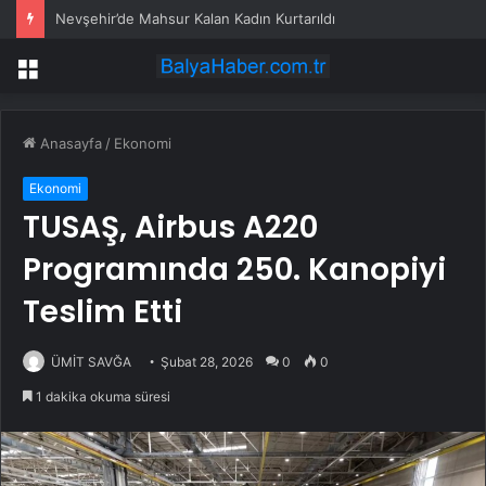
Nevşehir’de Mahsur Kalan Kadın Kurtarıldı
Menü
Anasayfa
/
Ekonomi
Ekonomi
TUSAŞ, Airbus A220
Programında 250. Kanopiyi
Teslim Etti
ÜMİT SAVĞA
Şubat 28, 2026
0
0
1 dakika okuma süresi