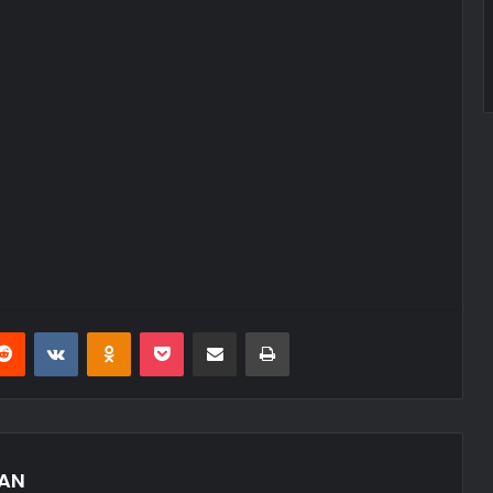
erest
Reddit
VKontakte
Odnoklassniki
Pocket
E-Posta ile paylaş
Yazdır
AN