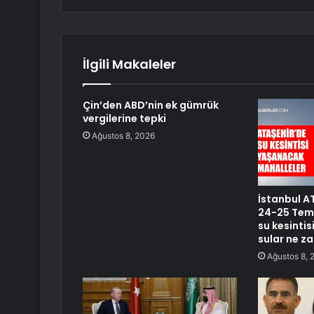
İlgili Makaleler
Çin’den ABD’nin ek gümrük
vergilerine tepki
Ağustos 8, 2026
İstanbul AT
24-25 Temm
su kesinti
sular ne z
Ağustos 8, 