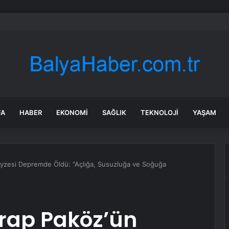
bul’da sır ölüm: 37 yaşındaki kadın savcının evinde ölü bulundu!
FA
HABER
EKONOMI
SAĞLIK
TEKNOLOJI
YAŞAM
yzesi Depremde Öldü: “Açlığa, Susuzluğa ve Soğuğa
rap Paköz’ün