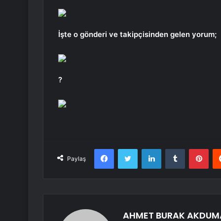
İşte o gönderi ve takipçisinden gelen yorum;
?
Facebook
Twitter
LinkedIn
Tumblr
Pint
Paylaş
AHMET BURAK AKDUM