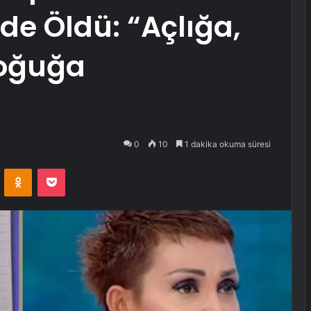
e Öldü: “Açlığa,
Soğuğa
0
10
1 dakika okuma süresi
VKontakte
Odnoklassniki
Pocket