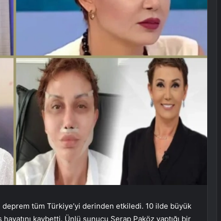
eprem tüm Türkiye’yi derinden etkiledi. 10 ilde büyük
hayatını kaybetti. Ünlü sunucu Serap Paköz yaptığı bir