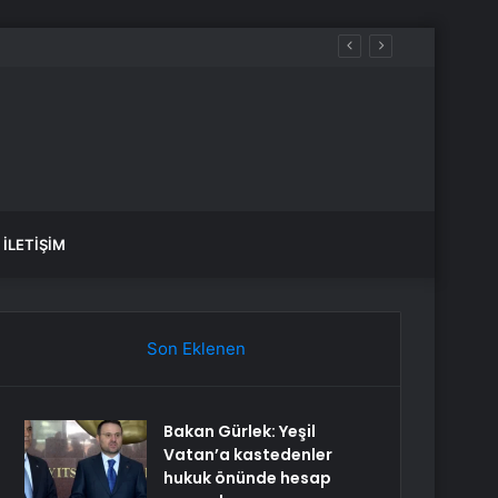
İLETIŞIM
Son Eklenen
Bakan Gürlek: Yeşil
Vatan’a kastedenler
hukuk önünde hesap