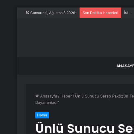
İstan
Cumartesi, Ağustos 8 2026
Son Dakika Haberleri
ANASAY
Anasayfa
/
Haber
/
Ünlü Sunucu Serap Paköz’ün Te
Dayanamadı”
Haber
Ünlü Sunucu Se