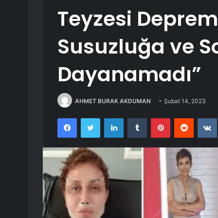
Teyzesi Depremd
Susuzluğa ve 
Dayanamadı”
AHMET BURAK AKDUMAN
Şubat 14, 2023
Facebook
Twitter
LinkedIn
Tumblr
Pinterest
Reddit