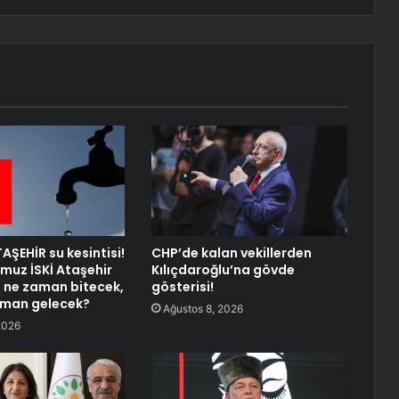
AŞEHİR su kesintisi!
CHP’de kalan vekillerden
uz İSKİ Ataşehir
Kılıçdaroğlu’na gövde
si ne zaman bitecek,
gösterisi!
aman gelecek?
Ağustos 8, 2026
2026