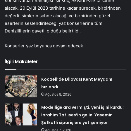
Konservatuarı Sanatçısı Işıl Koç, Akvadi Park’ta sahne
alacak. 20 Eylül 2023 tarihine kadar sürecek, birbirinden
değerli isimlerin sahne alacağı ve birbirinden güzel
eserlerin seslendirileceği yaz konserlerine tüm
Denizlililerin davetli olduğu belirtildi.
Konserler yaz boyunca devam edecek
İlgili Makaleler
Kocaeli’de Dilovası Kent Meydanı
hızlandı
Ağustos 8, 2026
Modelliğe ara vermişti, yeni işini kurdu:
İbrahim Tatlıses’in gelini Yasemin
Şefkatli siparişlere yetişemiyor
Ağustos 7, 2026