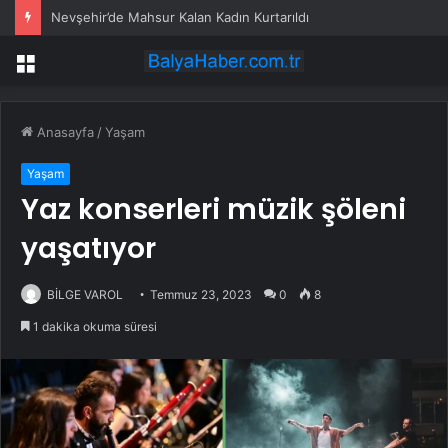
Nevşehir’de Mahsur Kalan Kadın Kurtarıldı
Menü
Anasayfa
/
Yaşam
Yaşam
Yaz konserleri müzik şöleni
yaşatıyor
BİLGE VAROL
Temmuz 23, 2023
0
8
1 dakika okuma süresi