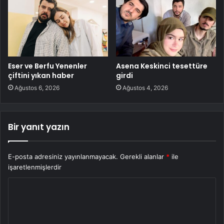
Eser ve Berfu Yenenler
Asena Keskinci tesettüre
çiftini yıkan haber
girdi
Ağustos 6, 2026
Ağustos 4, 2026
Bir yanıt yazın
E-posta adresiniz yayınlanmayacak.
Gerekli alanlar
*
ile
işaretlenmişlerdir
Y
o
r