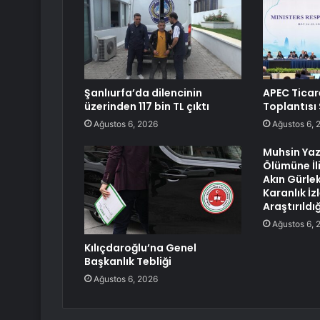
Şanlıurfa’da dilencinin
APEC Ticar
üzerinden 117 bin TL çıktı
Toplantısı
Ağustos 6, 2026
Ağustos 6, 
Muhsin Yaz
Ölümüne İl
Akın Gürle
Karanlık İz
Araştırıldı
Ağustos 6, 
Kılıçdaroğlu’na Genel
Başkanlık Tebliği
Ağustos 6, 2026