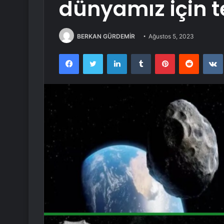
dünyamız için te
BERKAN GÜRDEMİR
Ağustos 5, 2023
Facebook
Twitter
LinkedIn
Tumblr
Pinterest
Reddit