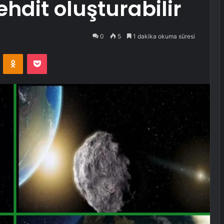
hdit oluşturabilir
0
5
1 dakika okuma süresi
VKontakte
Odnoklassniki
Pocket