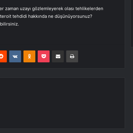
her zaman uzayı gözlemleyerek olası tehlikelerden
 asteroit tehdidi hakkında ne düşünüyorsunuz?
ilirsiniz.
erest
Reddit
VKontakte
Odnoklassniki
Pocket
E-Posta ile paylaş
Yazdır