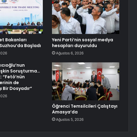
et Bakanları
Yeni Parti’nin sosyal medya
 Suzhou’da Başladı
hesapları duyuruldu
2026
Ağustos 6, 2026
ıcıoğlu’nun
işkin Soruşturma…
k: “Fetö’nün
lerinin de
ğı Bir Dosyadır”
2026
Öğrenci Temsilcileri Çalıştayı
Amasya’da
Ağustos 5, 2026