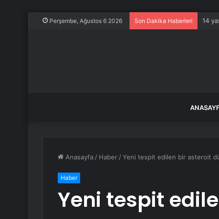
14 ya
Perşembe, Ağustos 6 2026
Son Dakika Haberleri
ANASAY
Anasayfa
/
Haber
/
Yeni tespit edilen bir asteroit d
Haber
Yeni tespit edile