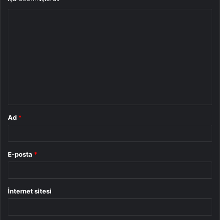
Y
o
r
u
m
*
Ad
*
E-posta
*
İnternet sitesi