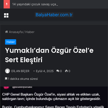
14 yaşındaki çocuk savaş uçaklarını alarma geçirdi
Menü
Anasayfa
/
Haber
Haber
Yumaklı’dan Özgür Özel’e
Sert Eleştiri
DİLAN BİÇER
Eylül 4, 2025
0
0
1 dakika okuma süresi