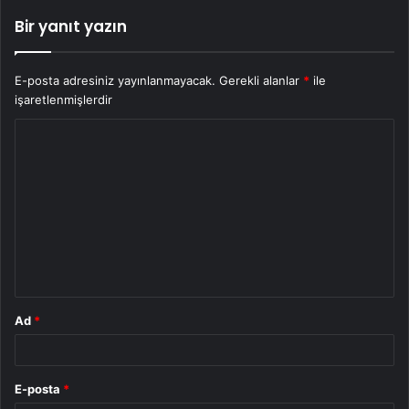
Bir yanıt yazın
E-posta adresiniz yayınlanmayacak.
Gerekli alanlar
*
ile
işaretlenmişlerdir
Y
o
r
u
m
*
Ad
*
E-posta
*