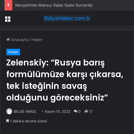
Nevşehir’de Mahsur Kalan Kadın Kurtarıldı
Menü
Anasayfa
/
Haber
Haber
Zelenskiy: “Rusya barış
formülümüze karşı çıkarsa,
tek isteğinin savaş
olduğunu göreceksiniz”
BİLGE VAROL
Kasım 15, 2022
0
17
1 dakika okuma süresi