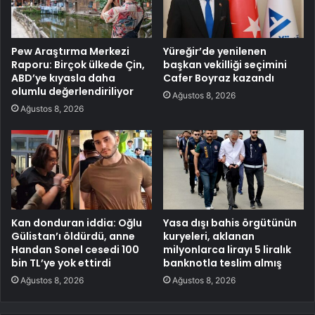
Pew Araştırma Merkezi
Yüreğir’de yenilenen
Raporu: Birçok ülkede Çin,
başkan vekilliği seçimini
ABD’ye kıyasla daha
Cafer Boyraz kazandı
olumlu değerlendiriliyor
Ağustos 8, 2026
Ağustos 8, 2026
Kan donduran iddia: Oğlu
Yasa dışı bahis örgütünün
Gülistan’ı öldürdü, anne
kuryeleri, aklanan
Handan Sonel cesedi 100
milyonlarca lirayı 5 liralık
bin TL’ye yok ettirdi
banknotla teslim almış
Ağustos 8, 2026
Ağustos 8, 2026