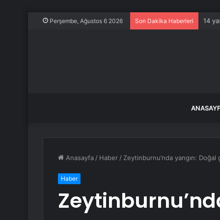
14 ya
Perşembe, Ağustos 6 2026
Son Dakika Haberleri
ANASAY
Anasayfa
/
Haber
/
Zeytinburnu’nda yangın: Doğal g
Haber
Zeytinburnu’nd