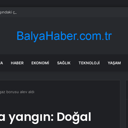
şındaki çocuk savaş uçaklarını alarma geçirdi
FA
HABER
EKONOMI
SAĞLIK
TEKNOLOJI
YAŞAM
az borusu alev aldı
a yangın: Doğal