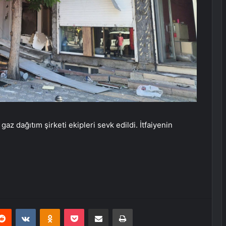
gaz dağıtım şirketi ekipleri sevk edildi. İtfaiyenin
erest
Reddit
VKontakte
Odnoklassniki
Pocket
E-Posta ile paylaş
Yazdır