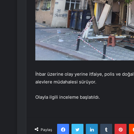
İhbar üzerine olay yerine itfaiye, polis ve doğal 
alevlere müdahalesi sürüyor.
Olayla ilgili inceleme başlatıldı.
Facebook
Twitter
LinkedIn
Tumblr
Pint
Paylaş