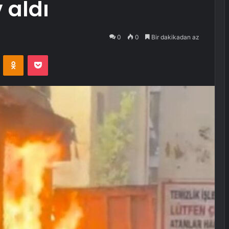
 aldı
0
0
Bir dakikadan az
VKontakte
Odnoklassniki
Pocket