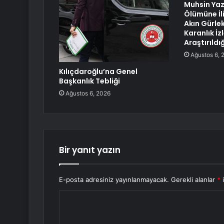
Muhsin Yaz
Ölümüne İl
Akın Gürle
Karanlık İz
Araştırıldı
Ağustos 6, 
Kılıçdaroğlu’na Genel
Başkanlık Tebliği
Ağustos 6, 2026
Bir yanıt yazın
E-posta adresiniz yayınlanmayacak.
Gerekli alanlar
*
i
Y
o