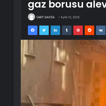
gaz borusu alev
ÜMİT SAVĞA
Eylül 12, 2025
Facebook
Twitter
LinkedIn
Tumblr
Pinterest
Reddit