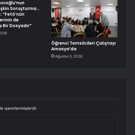
ıcıoğlu’nun
işkin Soruşturma…
k: “Fetö’nün
lerinin de
ğı Bir Dosyadır”
2026
Öğrenci Temsilcileri Çalıştayı
Amasya’da
Ağustos 5, 2026
le işaretlenmişlerdir