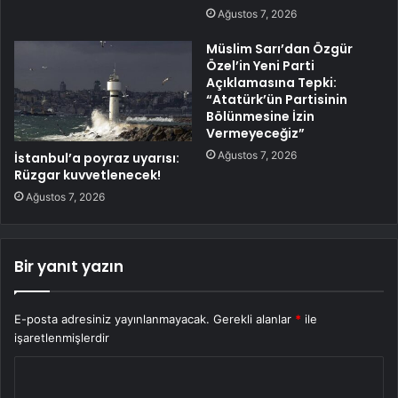
Ağustos 7, 2026
Müslim Sarı’dan Özgür
Özel’in Yeni Parti
Açıklamasına Tepki:
“Atatürk’ün Partisinin
Bölünmesine İzin
Vermeyeceğiz”
Ağustos 7, 2026
İstanbul’a poyraz uyarısı:
Rüzgar kuvvetlenecek!
Ağustos 7, 2026
Bir yanıt yazın
E-posta adresiniz yayınlanmayacak.
Gerekli alanlar
*
ile
işaretlenmişlerdir
Y
o