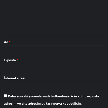
r
u
m
*
Ad
*
E-posta
*
İnternet sitesi
Daha sonraki yorumlarımda kullanılması için adım, e-posta
adresim ve site adresim bu tarayıcıya kaydedilsin.