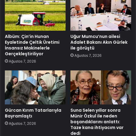
Albüm: Çin’in Hunan
Uğur Mumcu’nun ailesi
Eyaletinde Çeltik Üretimi
Adalet Bakanı Akın Gürlek
İnsansız Makinelerle
ile görüştü
Gerçekleştiriliyor
Ağustos 7, 2026
Ağustos 7, 2026
Gürcan Kırım Tatarlarıyla
Suna Selen yıllar sonra
Bayramlaştı
Münir Özkul ile neden
boşandıklarını anlattı:
Ağustos 7, 2026
Taze kana ihtiyacım var
dedi