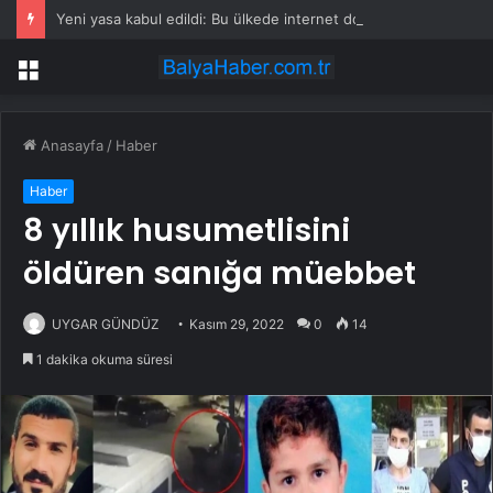
Yeni yasa kabul edildi: Bu ülkede internet dolandırıcılarına ölüm cezası geliyor
Menü
Anasayfa
/
Haber
Haber
8 yıllık husumetlisini
öldüren sanığa müebbet
UYGAR GÜNDÜZ
Kasım 29, 2022
0
14
1 dakika okuma süresi