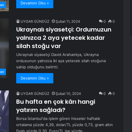
Devamını Oku »
ber
UYGAR GÜNDÜZ
Şubat 11, 2024
0
0
Ukraynalı siyasetçi: Ordumuzun
yalnızca 2 aya yetecek kadar
silah stoğu var
Ukraynalı siyasetçi David Arahamiya, Ukrayna
ordusunun yalnızca iki aya yetecek silah stoğuna
sahip olduğunu belirtti.
ber
Devamını Oku »
UYGAR GÜNDÜZ
Şubat 10, 2024
0
0
Bu hafta en çok kârı hangi
yatırım sağladı?
Borsa İstanbul'da işlem gören hisseler haftalık
ortalama yüzde 4,39, dolar/TL yüzde 0,73, gram altın
fiyatı yüzde 0,30, Euro/TL ise yüzde…