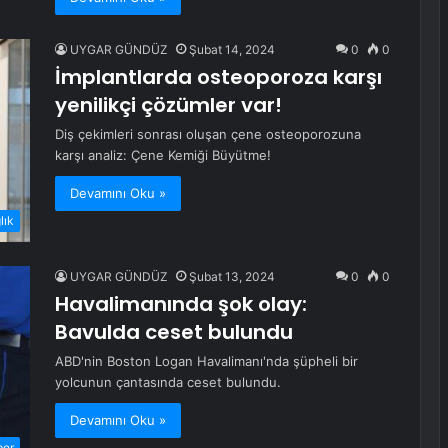
UYGAR GÜNDÜZ
Şubat 14, 2024
0
0
İmplantlarda osteoporoza karşı
yenilikçi çözümler var!
Diş çekimleri sonrası oluşan çene osteoporozuna
karşı analiz: Çene Kemiği Büyütme!
Devamını Oku »
lık
UYGAR GÜNDÜZ
Şubat 13, 2024
0
0
Havalimanında şok olay:
Bavulda ceset bulundu
ABD'nin Boston Logan Havalimanı'nda şüpheli bir
yolcunun çantasında ceset bulundu.
Devamını Oku »
ber