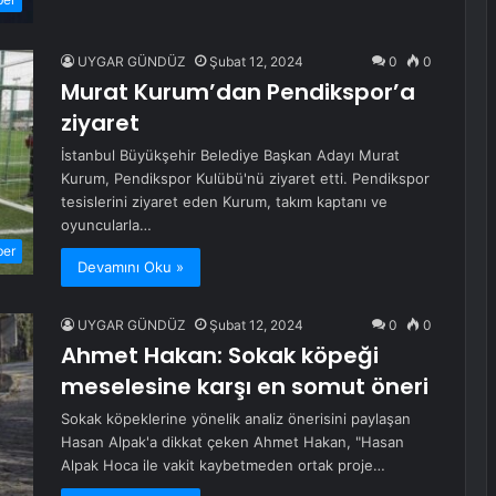
UYGAR GÜNDÜZ
Şubat 12, 2024
0
0
Murat Kurum’dan Pendikspor’a
ziyaret
İstanbul Büyükşehir Belediye Başkan Adayı Murat
Kurum, Pendikspor Kulübü'nü ziyaret etti. Pendikspor
tesislerini ziyaret eden Kurum, takım kaptanı ve
oyuncularla…
ber
Devamını Oku »
UYGAR GÜNDÜZ
Şubat 12, 2024
0
0
Ahmet Hakan: Sokak köpeği
meselesine karşı en somut öneri
Sokak köpeklerine yönelik analiz önerisini paylaşan
Hasan Alpak'a dikkat çeken Ahmet Hakan, "Hasan
Alpak Hoca ile vakit kaybetmeden ortak proje…