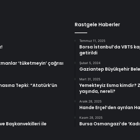
Rastgele Haberler
Temmuz 11, 2025
k!
Borsa İstanbul’da VBTS ka
getirildi
Uzmanlar ‘tüketmeyin’ çağrısı
Şubat 5, 2024
Gaziantep Büyükşehir Beled
Mart 31, 2025
masına Tepki: “Atatürk’ün
Yemekteyiz Esma kimdir? 
yaşında, nereli?
Aralık 28, 2025
Hande Erçel’den ayrılan H
Kasım 28, 2025
e Başkanvekilleri ile
Bursa Osmangazi’de ‘Kadın