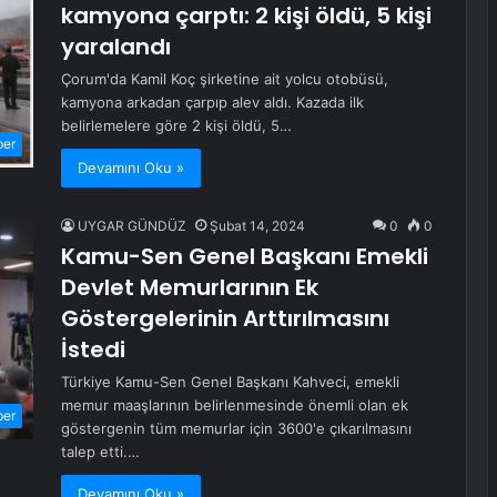
kamyona çarptı: 2 kişi öldü, 5 kişi
yaralandı
Çorum'da Kamil Koç şirketine ait yolcu otobüsü,
kamyona arkadan çarpıp alev aldı. Kazada ilk
belirlemelere göre 2 kişi öldü, 5…
ber
Devamını Oku »
UYGAR GÜNDÜZ
Şubat 14, 2024
0
0
Kamu-Sen Genel Başkanı Emekli
Devlet Memurlarının Ek
Göstergelerinin Arttırılmasını
İstedi
Türkiye Kamu-Sen Genel Başkanı Kahveci, emekli
memur maaşlarının belirlenmesinde önemli olan ek
ber
göstergenin tüm memurlar için 3600'e çıkarılmasını
talep etti.…
Devamını Oku »