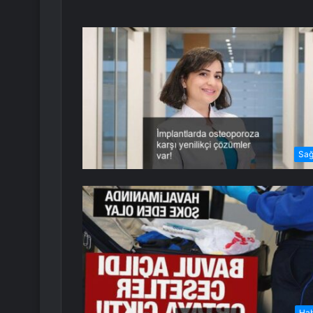
Sağ
Ha