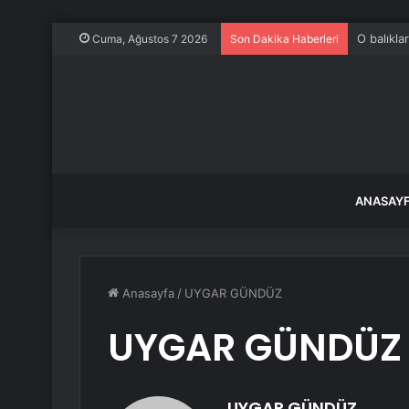
O balıkla
Cuma, Ağustos 7 2026
Son Dakika Haberleri
ANASAY
Anasayfa
/
UYGAR GÜNDÜZ
UYGAR GÜNDÜZ
UYGAR GÜNDÜZ