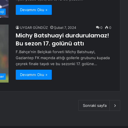
Devamını Oku »
oji
UYGAR GÜNDÜZ
Şubat 7, 2024
0
0
Michy Batshuayi durdurulamaz!
Bu sezon 17. golünü attı
F.Bahçe'nin Belçikalı forveti Michy Batshuayi,
Gaziantep FK maçında attığı gollerle grubunu kupada
çeyrek finale taşıdı ve bu sezonki 17. golüne…
Devamını Oku »
ber
Sonraki sayfa