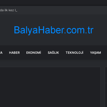
rda ilk kez bulaşıcı hastalık görüldü: Uzmanlar ‘tüketmeyin’ çağrısı yaptı
FA
HABER
EKONOMI
SAĞLIK
TEKNOLOJI
YAŞAM