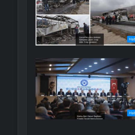
Ha
Ha