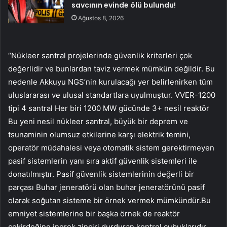
savcının evinde ölü bulundu!
Ağustos 8, 2026
“Nükleer santral projelerinde güvenlik kriterleri çok
değerlidir ve bunlardan taviz vermek mümkün değildir. Bu
nedenle Akkuyu NGS’nin kurulacağı yer belirlenirken tüm
uluslararası ve ulusal standartlara uyulmuştur. VVER-1200
tipi 4 santral Her biri 1200 MW gücünde 3+ nesil reaktör
Bu yeni nesil nükleer santral, büyük bir deprem ve
tsunaminin olumsuz etkilerine karşı elektrik temini,
operatör müdahalesi veya otomatik sistem gerektirmeyen
pasif sistemlerin yanı sıra aktif güvenlik sistemleri ile
donatılmıştır. Pasif güvenlik sistemlerinin değerli bir
parçası Buhar jeneratörü olan buhar jeneratörünü pasif
olarak soğutan sisteme bir örnek vermek mümkündür.Bu
emniyet sistemlerine bir başka örnek de reaktör
çekirdeğine inerek zinciri durduran kontrol çubuklarıdır.