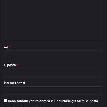
o
r
u
m
*
Ad
*
E-posta
*
İnternet sitesi
Daha sonraki yorumlarımda kullanılması için adım, e-posta