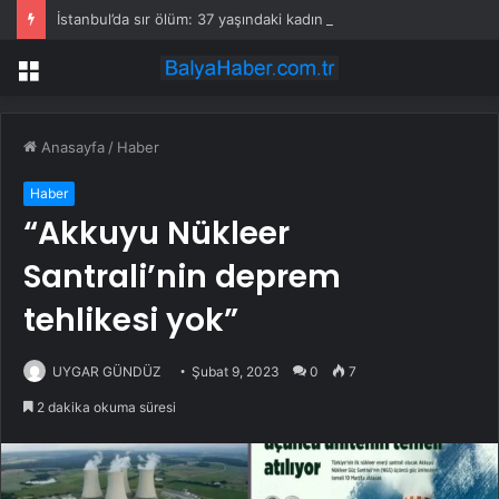
İstanbul’da sır ölüm: 37 yaşındaki kadın savcının evinde ölü bulundu!
Menü
Anasayfa
/
Haber
Haber
“Akkuyu Nükleer
Santrali’nin deprem
tehlikesi yok”
UYGAR GÜNDÜZ
Şubat 9, 2023
0
7
2 dakika okuma süresi