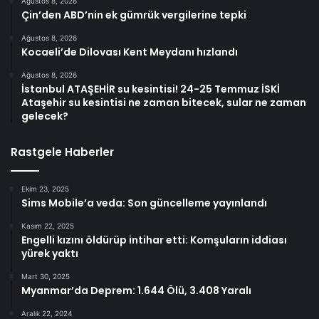
Ağustos 8, 2026
Çin’den ABD’nin ek gümrük vergilerine tepki
Ağustos 8, 2026
Kocaeli’de Dilovası Kent Meydanı hızlandı
Ağustos 8, 2026
İstanbul ATAŞEHİR su kesintisi! 24-25 Temmuz İSKİ
Ataşehir su kesintisi ne zaman bitecek, sular ne zaman
gelecek?
Rastgele Haberler
Ekim 23, 2025
Sims Mobile’a veda: Son güncelleme yayınlandı
Kasım 22, 2025
Engelli kızını öldürüp intihar etti: Komşuların iddiası
yürek yaktı
Mart 30, 2025
Myanmar’da Deprem: 1.644 Ölü, 3.408 Yaralı
Aralık 22, 2024