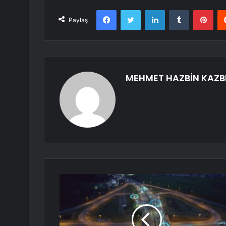
Facebook
Twitter
LinkedIn
Tumblr
Pint
Paylaş
MEHMET HAZBİN KAZB