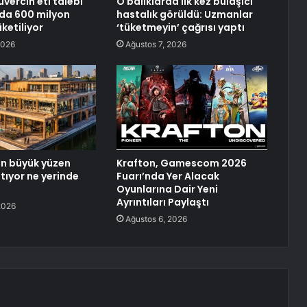
vercin eti talebi
O balıklarda ilk kez bulaşıcı
ılda 600 milyon
hastalık görüldü: Uzmanlar
ketiliyor
‘tüketmeyin’ çağrısı yaptı
2026
Ağustos 7, 2026
n büyük yüzen
Krafton, Gamescom 2026
atıyor ne yerinde
Fuarı’nda Yer Alacak
Oyunlarına Dair Yeni
Ayrıntıları Paylaştı
2026
Ağustos 6, 2026