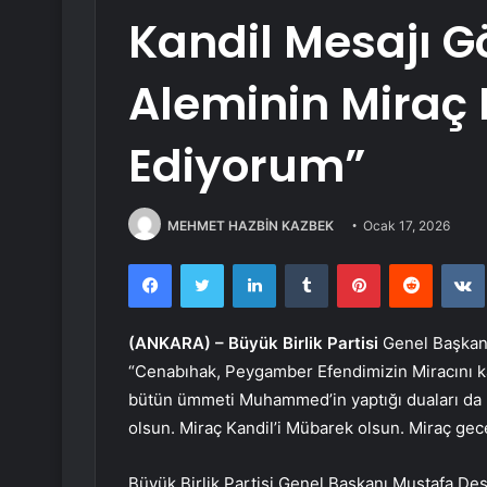
Kandil Mesajı G
Aleminin Miraç K
Ediyorum”
MEHMET HAZBİN KAZBEK
Ocak 17, 2026
Facebook
Twitter
LinkedIn
Tumblr
Pinterest
Reddit
(ANKARA) –
Büyük Birlik Partisi
Genel Başkanı
“Cenabıhak, Peygamber Efendimizin Miracını kab
bütün ümmeti Muhammed’in yaptığı duaları da 
olsun. Miraç Kandil’i Mübarek olsun. Miraç ge
Büyük Birlik Partisi Genel Başkanı Mustafa Des