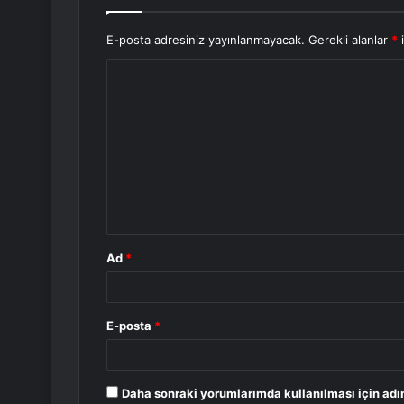
E-posta adresiniz yayınlanmayacak.
Gerekli alanlar
*
i
Y
o
r
u
m
*
Ad
*
E-posta
*
Daha sonraki yorumlarımda kullanılması için adı