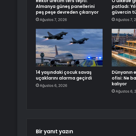
Rekor üretim ters tepti:
O ülkede gü
Almanya güneş panellerini
patladı: Y
peş peşe devreden çıkarıyor
güvercin tü
Ağustos 7, 2026
Ağustos 7, 
14 yaşındaki çocuk savaş
Dünyanın e
uçaklarını alarma geçirdi
ofisi: Ne b
kalıyor
Ağustos 6, 2026
Ağustos 6, 
Bir yanıt yazın