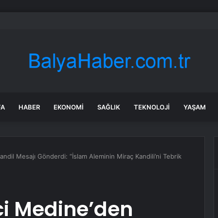
bul’da sır ölüm: 37 yaşındaki kadın savcının evinde ölü bulundu!
FA
HABER
EKONOMI
SAĞLIK
TEKNOLOJI
YAŞAM
ndil Mesajı Gönderdi: “İslam Aleminin Miraç Kandili’ni Tebrik
ici Medine’den