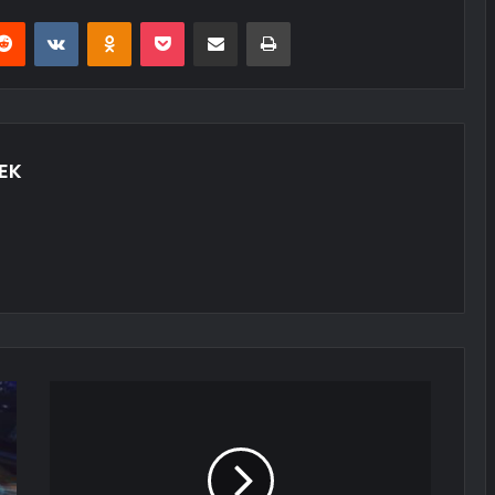
erest
Reddit
VKontakte
Odnoklassniki
Pocket
E-Posta ile paylaş
Yazdır
EK