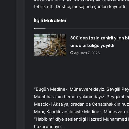
tebrik etti. Destici, mesajında şunları kaydetti:
İlgili Makaleler
800’den fazla zehirli yılan bi
anda ortalığa yayıldı
Ağustos 7, 2026
“Bugün Medine-i Münevvere’deyiz. Sevgili Pe
Mutahhara’nın hemen yakınındayız. Peygamber E
Mescid-i Aksa’ya, oradan da Cenabıhakk’ın huz
Miraç Kandili vesilesiyle Medine-i Münevvere’
“Habibim” diye seslendiği Hazreti Muhammed Mu
huzurundayız.