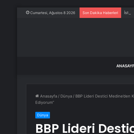
İstan
Cumartesi, Ağustos 8 2026
Son Dakika Haberleri
ANASAY
Anasayfa
/
Dünya
/
BBP Lideri Destici Medine’den Ka
Ediyorum”
Dünya
BBP Lideri Dest