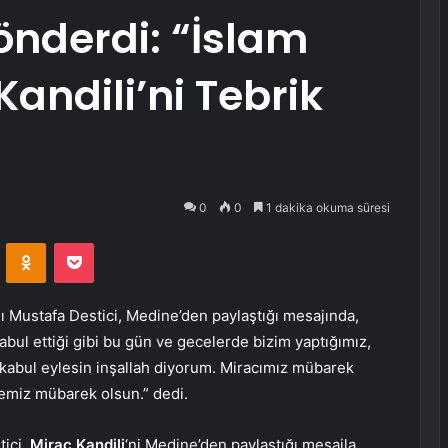
önderdi: “İslam
andili’ni Tebrik
0
0
1 dakika okuma süresi
VKontakte
Odnoklassniki
Pocket
 Mustafa Destici, Medine’den paylaştığı mesajında,
ul ettiği gibi bu gün ve gecelerde bizim yaptığımız,
kabul eylesin inşallah diyorum. Miracımız mübarek
cemiz mübarek olsun.” dedi.
tici,
Miraç Kandili
‘ni Medine’den paylaştığı mesajla