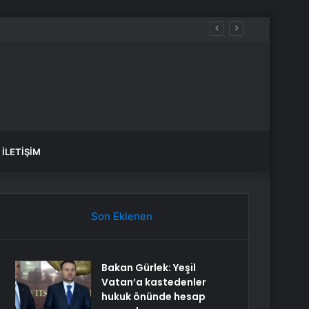
İLETIŞIM
Son Eklenen
Bakan Gürlek: Yeşil
Vatan’a kastedenler
hukuk önünde hesap