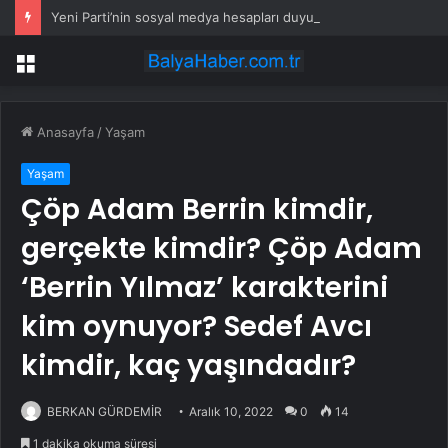
Yeni Parti’nin sosyal medya hesapları duyuruldu
Menü
Anasayfa
/
Yaşam
Yaşam
Çöp Adam Berrin kimdir,
gerçekte kimdir? Çöp Adam
‘Berrin Yılmaz’ karakterini
kim oynuyor? Sedef Avcı
kimdir, kaç yaşındadır?
BERKAN GÜRDEMİR
Aralık 10, 2022
0
14
1 dakika okuma süresi