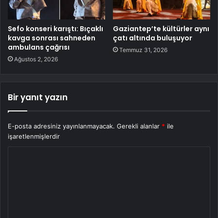
Sefo konseri karıştı: Bıçaklı
Gaziantep’te kültürler aynı
kavga sonrası sahneden
çatı altında buluşuyor
ambulans çağrısı
Temmuz 31, 2026
Ağustos 2, 2026
Bir yanıt yazın
E-posta adresiniz yayınlanmayacak.
Gerekli alanlar
*
ile
işaretlenmişlerdir
Y
o
r
u
m