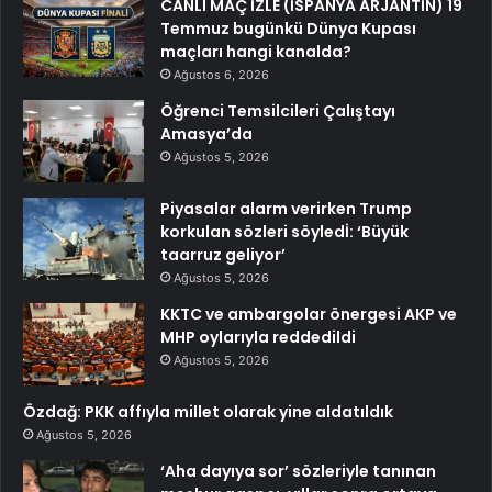
CANLI MAÇ İZLE (İSPANYA ARJANTİN) 19
Temmuz bugünkü Dünya Kupası
maçları hangi kanalda?
Ağustos 6, 2026
Öğrenci Temsilcileri Çalıştayı
Amasya’da
Ağustos 5, 2026
Piyasalar alarm verirken Trump
korkulan sözleri söyledİ: ‘Büyük
taarruz geliyor’
Ağustos 5, 2026
KKTC ve ambargolar önergesi AKP ve
MHP oylarıyla reddedildi
Ağustos 5, 2026
Özdağ: PKK affıyla millet olarak yine aldatıldık
Ağustos 5, 2026
‘Aha dayıya sor’ sözleriyle tanınan