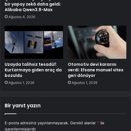
bir yapay zekâ daha geldi:
Alibaba Qwen3.8-Max
Ağustos 4, 2026
Uzayda talihsiz tesadüf:
Otomotiv devi kararını
Kurtarmaya giden araç da
verdi: Efsane manuel vites
bozuldu
geri dönüyor
Ağustos 1, 2026
Ağustos 1, 2026
Bir yanıt yazın
E-posta adresiniz yayınlanmayacak.
Gerekli alanlar
*
ile
işaretlenmişlerdir