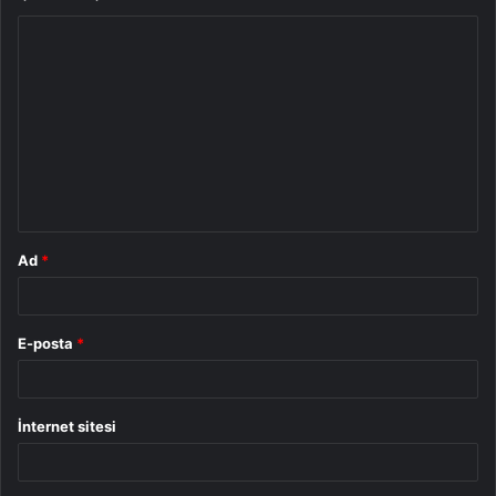
Y
o
r
u
m
*
Ad
*
E-posta
*
İnternet sitesi