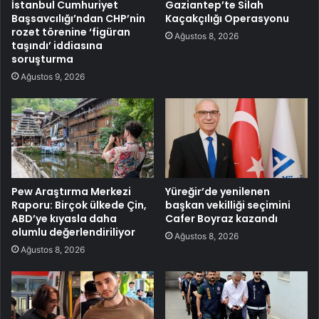
İstanbul Cumhuriyet
Gaziantep’te Silah
Başsavcılığı’ndan CHP’nin
Kaçakçılığı Operasyonu
rozet törenine ‘figüran
Ağustos 8, 2026
taşındı’ iddiasına
soruşturma
Ağustos 9, 2026
Pew Araştırma Merkezi
Yüreğir’de yenilenen
Raporu: Birçok ülkede Çin,
başkan vekilliği seçimini
ABD’ye kıyasla daha
Cafer Boyraz kazandı
olumlu değerlendiriliyor
Ağustos 8, 2026
Ağustos 8, 2026