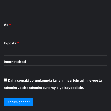
m
*
Ad
*
E-posta
*
İnternet sitesi
Daha sonraki yorumlarımda kullanılması için adım, e-posta
adresim ve site adresim bu tarayıcıya kaydedilsin.