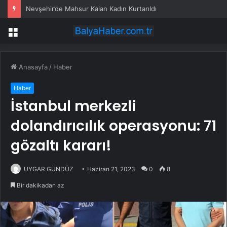
Nevşehir’de Mahsur Kalan Kadın Kurtarıldı
Menü
Anasayfa
/
Haber
Haber
İstanbul merkezli
dolandırıcılık operasyonu: 71
gözaltı kararı!
UYGAR GÜNDÜZ
Haziran 21, 2023
0
8
Bir dakikadan az