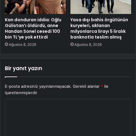
Kan donduran iddia: Oğlu
Yasa dışı bahis örgütünün
Gülistan’ı öldürdü, anne
kuryeleri, aklanan
Handan Sonel cesedi 100
milyonlarca lirayı 5 liralık
bin TL’ye yok ettirdi
banknotla teslim almış
Ağustos 8, 2026
Ağustos 8, 2026
Bir yanıt yazın
E-posta adresiniz yayınlanmayacak.
Gerekli alanlar
*
ile
işaretlenmişlerdir
Y
o
r
u