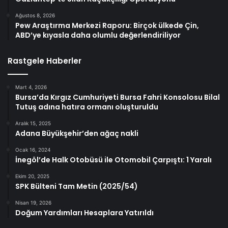
Ağustos 8, 2026
Pew Araştırma Merkezi Raporu: Birçok ülkede Çin,
ABD’ye kıyasla daha olumlu değerlendiriliyor
Rastgele Haberler
Mart 4, 2026
Bursa’da Kırgız Cumhuriyeti Bursa Fahri Konsolosu Bilal
Tutuş adına hatıra ormanı oluşturuldu
Aralık 15, 2025
Adana Büyükşehir’den ağaç nakli
Ocak 16, 2024
İnegöl’de Halk Otobüsü ile Otomobil Çarpıştı: 1 Yaralı
Ekim 20, 2025
SPK Bülteni Tam Metin (2025/54)
Nisan 19, 2026
Doğum Yardımları Hesaplara Yatırıldı