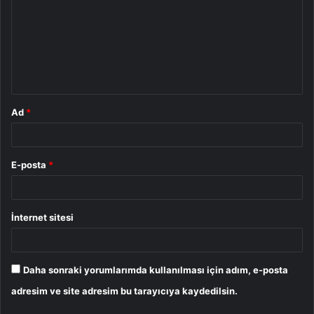
r
u
m
*
Ad
*
E-posta
*
İnternet sitesi
Daha sonraki yorumlarımda kullanılması için adım, e-posta
adresim ve site adresim bu tarayıcıya kaydedilsin.