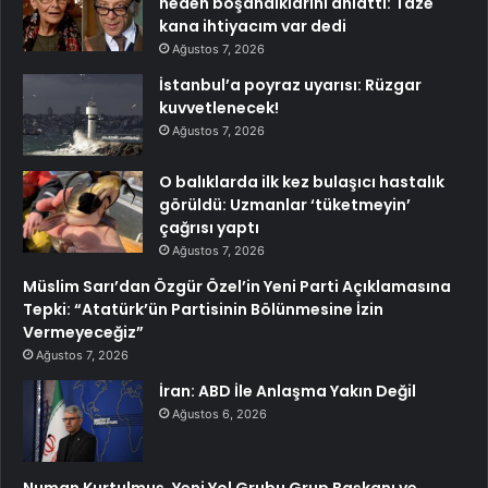
neden boşandıklarını anlattı: Taze
kana ihtiyacım var dedi
Ağustos 7, 2026
İstanbul’a poyraz uyarısı: Rüzgar
kuvvetlenecek!
Ağustos 7, 2026
O balıklarda ilk kez bulaşıcı hastalık
görüldü: Uzmanlar ‘tüketmeyin’
çağrısı yaptı
Ağustos 7, 2026
Müslim Sarı’dan Özgür Özel’in Yeni Parti Açıklamasına
Tepki: “Atatürk’ün Partisinin Bölünmesine İzin
Vermeyeceğiz”
Ağustos 7, 2026
İran: ABD İle Anlaşma Yakın Değil
Ağustos 6, 2026
Numan Kurtulmuş, Yeni Yol Grubu Grup Başkanı ve