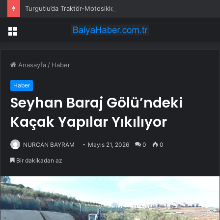
Turgutlu’da Traktör-Motosiklet Kazası
Menü
Anasayfa
/
Haber
Haber
Seyhan Baraj Gölü’ndeki
Kaçak Yapılar Yıkılıyor
NURCAN BAYRAM
Mayıs 21, 2026
0
0
Bir dakikadan az