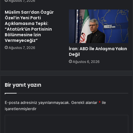
Ağustos 7, 2026
Müslim Sarı’dan Özgür
Özel’in Yeni Parti
Açıklamasına Tepki:
“Atatürk’ün Partisinin
Bölünmesine İzin
Vermeyeceğiz”
Ağustos 7, 2026
İran: ABD İle Anlaşma Yakın
Değil
Ağustos 6, 2026
Bir yanıt yazın
E-posta adresiniz yayınlanmayacak.
Gerekli alanlar
*
ile
işaretlenmişlerdir
Y
o