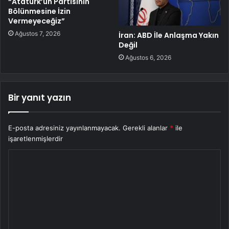
“Atatürk’ün Partisinin
Bölünmesine İzin
Vermeyeceğiz”
Ağustos 7, 2026
İran: ABD İle Anlaşma Yakın
Değil
Ağustos 6, 2026
Bir yanıt yazın
E-posta adresiniz yayınlanmayacak.
Gerekli alanlar
*
ile
işaretlenmişlerdir
Y
o
r
u
m