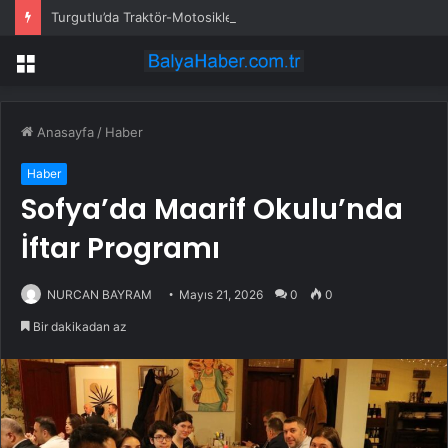
Turgutlu’da Traktör-Motosiklet Kazası
Menü
Anasayfa
/
Haber
Haber
Sofya’da Maarif Okulu’nda
İftar Programı
NURCAN BAYRAM
Mayıs 21, 2026
0
0
Bir dakikadan az