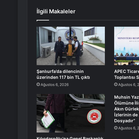
İlgili Makaleler
Şanlıurfa’da dilencinin
APEC Ticare
üzerinden 117 bin TL çıktı
Toplantısı 
Ağustos 6, 2026
Ağustos 6, 
Muhsin Yaz
Ölümüne İl
Akın Gürlek
İzlerinin de 
Dosyadır”
Ağustos 6, 
Kılıçdaroğlu’na Genel Başkanlık