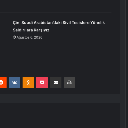
Çin: Suudi Arabistan’daki Sivil Tesislere Yönelik
Saldırılara Karşıyız
Ağustos 6, 2026
erest
Reddit
VKontakte
Odnoklassniki
Pocket
E-Posta ile paylaş
Yazdır