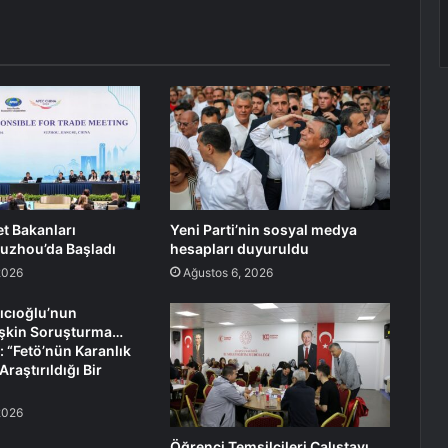
t Bakanları
Yeni Parti’nin sosyal medya
Suzhou’da Başladı
hesapları duyuruldu
2026
Ağustos 6, 2026
ıcıoğlu’nun
işkin Soruşturma…
: “Fetö’nün Karanlık
Araştırıldığı Bir
2026
Öğrenci Temsilcileri Çalıştayı