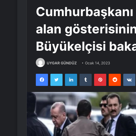
Cumhurbaşkanı 
alan gösterisini
Büyükelçisi baka
UYGAR GÜNDÜZ
Ocak 14, 2023
Facebook
Twitter
LinkedIn
Tumblr
Pinterest
Reddit