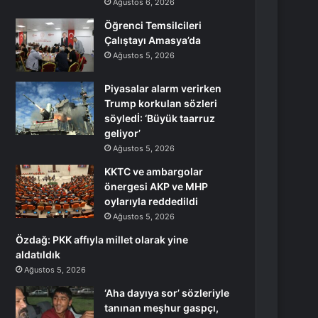
Ağustos 6, 2026
Öğrenci Temsilcileri
Çalıştayı Amasya’da
Ağustos 5, 2026
Piyasalar alarm verirken
Trump korkulan sözleri
söyledİ: ‘Büyük taarruz
geliyor’
Ağustos 5, 2026
KKTC ve ambargolar
önergesi AKP ve MHP
oylarıyla reddedildi
Ağustos 5, 2026
Özdağ: PKK affıyla millet olarak yine
aldatıldık
Ağustos 5, 2026
‘Aha dayıya sor’ sözleriyle
tanınan meşhur gaspçı,