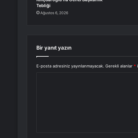
Tebliği
Ağustos 6, 2026
Bir yanıt yazın
E-posta adresiniz yayınlanmayacak.
Gerekli alanlar
*
i
Y
o
r
u
m
*