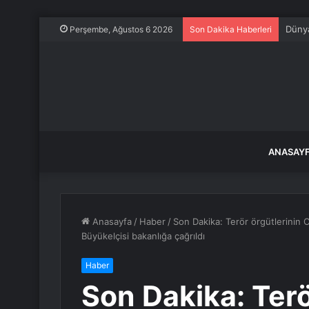
Dünya
Perşembe, Ağustos 6 2026
Son Dakika Haberleri
ANASAY
Anasayfa
/
Haber
/
Son Dakika: Terör örgütlerinin 
Büyükelçisi bakanlığa çağrıldı
Haber
Son Dakika: Terö