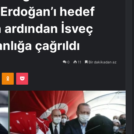
Erdoğan’ı hedef
n ardından İsveç
nlığa çağrıldı
0
11
Bir dakikadan az
VKontakte
Odnoklassniki
Pocket