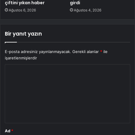
çiftini yıkan haber
girdi
Ağustos 6, 2026
Ağustos 4, 2026
Bir yanıt yazın
E-posta adresiniz yayınlanmayacak.
Gerekli alanlar
*
ile
işaretlenmişlerdir
Y
o
r
u
m
*
Ad
*