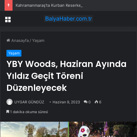
Kahramanmaraş’ta Kurban Keserken Yaralanma
Menü
Anasayfa
/
Yaşam
Yaşam
YBY Woods, Haziran Ayında
Yıldız Geçit Töreni
Düzenleyecek
UYGAR GÜNDÜZ
Haziran 9, 2023
0
6
1 dakika okuma süresi