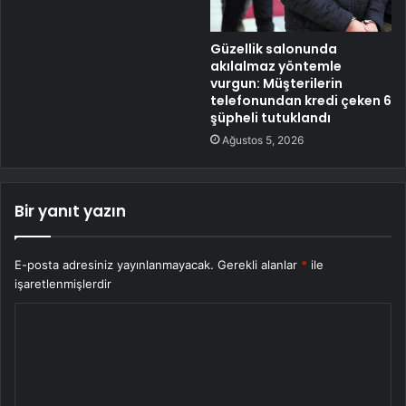
Güzellik salonunda
akılalmaz yöntemle
vurgun: Müşterilerin
telefonundan kredi çeken 6
şüpheli tutuklandı
Ağustos 5, 2026
Bir yanıt yazın
E-posta adresiniz yayınlanmayacak.
Gerekli alanlar
*
ile
işaretlenmişlerdir
Y
o
r
u