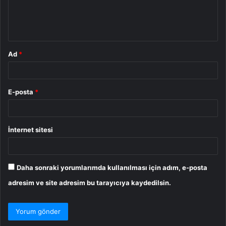
m
*
Ad
*
E-posta
*
İnternet sitesi
Daha sonraki yorumlarımda kullanılması için adım, e-posta
adresim ve site adresim bu tarayıcıya kaydedilsin.