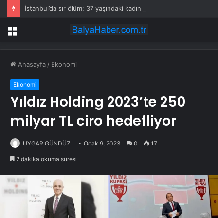
İstanbul’da sır ölüm: 37 yaşındaki kadın savcının evinde ölü bulundu!
Menü
Anasayfa
/
Ekonomi
Ekonomi
Yıldız Holding 2023’te 250
milyar TL ciro hedefliyor
UYGAR GÜNDÜZ
Ocak 9, 2023
0
17
2 dakika okuma süresi