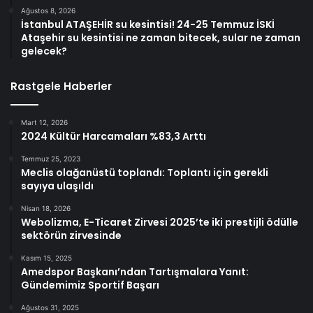
Ağustos 8, 2026
İstanbul ATAŞEHİR su kesintisi! 24-25 Temmuz İSKİ
Ataşehir su kesintisi ne zaman bitecek, sular ne zaman
gelecek?
Rastgele Haberler
Mart 12, 2026
2024 Kültür Harcamaları %83,3 Arttı
Temmuz 25, 2023
Meclis olağanüstü toplandı: Toplantı için gerekli
sayıya ulaşıldı
Nisan 18, 2026
Webolizma, E-Ticaret Zirvesi 2025’te iki prestijli ödülle
sektörün zirvesinde
Kasım 15, 2025
Amedspor Başkanı’ndan Tartışmalara Yanıt:
Gündemimiz Sportif Başarı
Ağustos 31, 2025