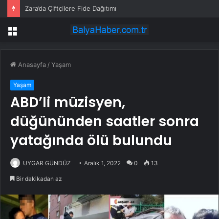
Zara’da Çiftçilere Fide Dağıtımı
Menü
Anasayfa
/
Yaşam
Yaşam
ABD’li müzisyen,
düğününden saatler sonra
yatağında ölü bulundu
UYGAR GÜNDÜZ
Aralık 1, 2022
0
13
Bir dakikadan az