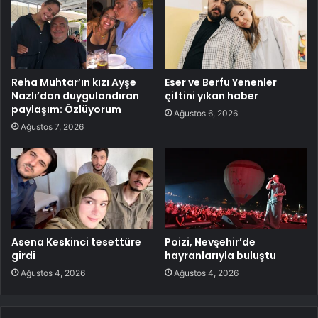
Reha Muhtar’ın kızı Ayşe
Eser ve Berfu Yenenler
Nazlı’dan duygulandıran
çiftini yıkan haber
paylaşım: Özlüyorum
Ağustos 6, 2026
Ağustos 7, 2026
Asena Keskinci tesettüre
Poizi, Nevşehir’de
girdi
hayranlarıyla buluştu
Ağustos 4, 2026
Ağustos 4, 2026