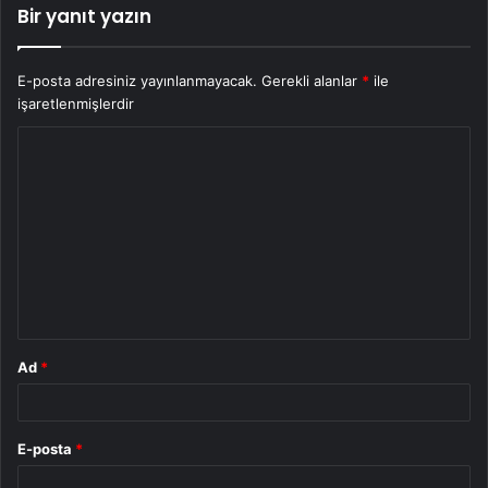
Bir yanıt yazın
E-posta adresiniz yayınlanmayacak.
Gerekli alanlar
*
ile
işaretlenmişlerdir
Y
o
r
u
m
*
Ad
*
E-posta
*