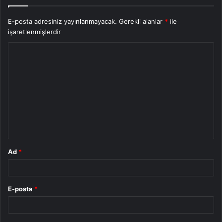
E-posta adresiniz yayınlanmayacak.
Gerekli alanlar
*
ile
işaretlenmişlerdir
Y
o
r
u
m
*
Ad
*
E-posta
*