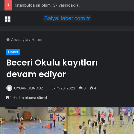
İstanbul’da sır ölüm: 37 yaşındaki kadın savcının evinde ölü bulundu!
Menü
Anasayfa
/
Haber
Haber
Beceri Okulu kayıtları
devam ediyor
UYGAR GÜNDÜZ
Ekim 26, 2023
0
4
1 dakika okuma süresi