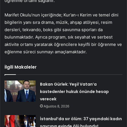
öğrenme ortamı sağlanır.
Marifet Okulu’nun içeriğinde; Kur’an-ı Kerim ve temel dini
bilgilerin yanı sıra drama, müzik, ahşap atölyesi, resim
dersleri, tekvando, boks gibi savunma sporları da
bulunmaktadır. Ayrıca program, sık seyahat ve serbest
aktivite ortamı yaratarak öğrencilere keyifli bir öğrenme ve
eğlenme süreci sunmayı amaçlamaktadır.
İlgili Makaleler
Bakan Gürlek: Yeşil Vatan’a
kastedenler hukuk önünde hesap
verecek
Ağustos 8, 2026
İstanbul’da sır ölüm: 37 yaşındaki kadın
savcının evinde ölü bulundu!