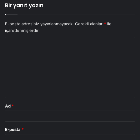
Bir yanıt yazın
E-posta adresiniz yayınlanmayacak.
Gerekli alanlar
*
ile
işaretlenmişlerdir
Y
o
r
u
m
*
Ad
*
E-posta
*