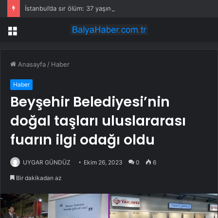
İstanbul’da sır ölüm: 37 yaşındaki kadın savcının evinde ölü bulundu!
Menü
Anasayfa
/
Haber
Haber
Beyşehir Belediyesi’nin
doğal taşları uluslararası
fuarın ilgi odağı oldu
UYGAR GÜNDÜZ
Ekim 26, 2023
0
6
Bir dakikadan az