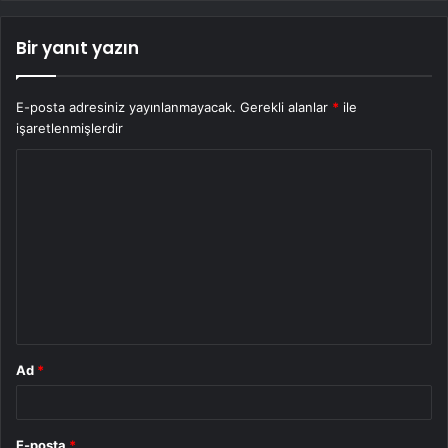
Bir yanıt yazın
E-posta adresiniz yayınlanmayacak.
Gerekli alanlar
*
ile
işaretlenmişlerdir
Y
o
r
u
m
*
Ad
*
E-posta
*