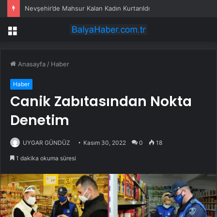
Nevşehir’de Mahsur Kalan Kadın Kurtarıldı
Menü
Anasayfa
/
Haber
Haber
Canik Zabıtasından Nokta
Denetim
UYGAR GÜNDÜZ
Kasım 30, 2022
0
18
1 dakika okuma süresi