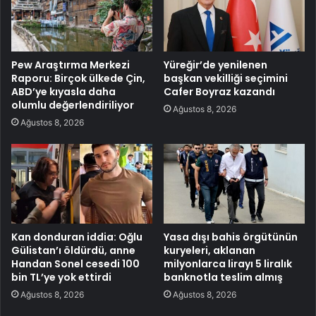
Pew Araştırma Merkezi
Yüreğir’de yenilenen
Raporu: Birçok ülkede Çin,
başkan vekilliği seçimini
ABD’ye kıyasla daha
Cafer Boyraz kazandı
olumlu değerlendiriliyor
Ağustos 8, 2026
Ağustos 8, 2026
Kan donduran iddia: Oğlu
Yasa dışı bahis örgütünün
Gülistan’ı öldürdü, anne
kuryeleri, aklanan
Handan Sonel cesedi 100
milyonlarca lirayı 5 liralık
bin TL’ye yok ettirdi
banknotla teslim almış
Ağustos 8, 2026
Ağustos 8, 2026