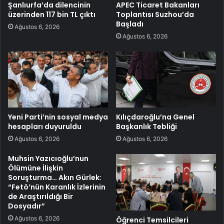
Şanlıurfa’da dilencinin
APEC Ticaret Bakanları
üzerinden 117 bin TL çıktı
Toplantısı Suzhou’da
Başladı
Ağustos 6, 2026
Ağustos 6, 2026
Yeni Parti’nin sosyal medya
Kılıçdaroğlu’na Genel
hesapları duyuruldu
Başkanlık Tebliği
Ağustos 6, 2026
Ağustos 6, 2026
Muhsin Yazıcıoğlu’nun
Ölümüne İlişkin
Soruşturma… Akın Gürlek:
“Fetö’nün Karanlık İzlerinin
de Araştırıldığı Bir
Dosyadır”
Ağustos 6, 2026
Öğrenci Temsilcileri