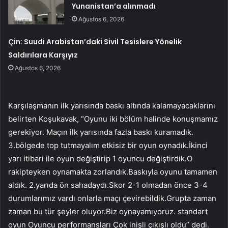
Yunanistan’a alınmadı
Ağustos 6, 2026
Çin: Suudi Arabistan’daki Sivil Tesislere Yönelik
Saldırılara Karşıyız
Ağustos 6, 2026
Karşılaşmanın ilk yarısında baskı altında kalamayacaklarını
belirten Koşukavak, “Oyunu iki bölüm halinde konuşmamız
gerekiyor. Maçın ilk yarısında fazla baskı kuramadık.
3.bölgede top tutmayalım etkisiz bir oyun oynadık.İkinci
yarı itibari ile oyun değiştirip 1 oyuncu değiştirdik.O
rakipteyken oynamakta zorlandık.Baskıyla oyunu tamamen
aldık. 2.yarıda ön sahadaydı.Skor 2-1 olmadan önce 3-4
durumlarımız vardı onlarla maçı çevirebildik.Grupta zaman
zaman bu tür şeyler oluyor.Biz oynayamıyoruz. standart
oyun Oyuncu performansları Çok inişli çıkışlı oldu” dedi.