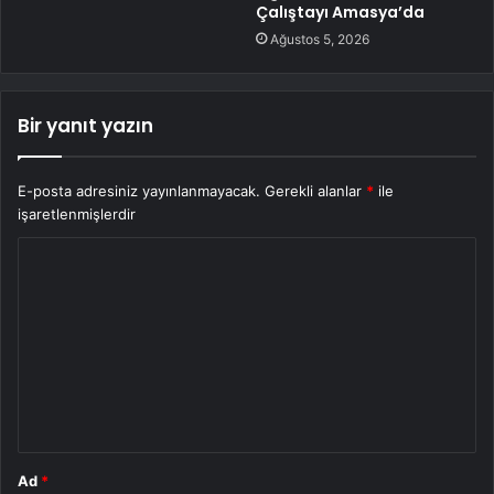
Çalıştayı Amasya’da
Ağustos 5, 2026
Bir yanıt yazın
E-posta adresiniz yayınlanmayacak.
Gerekli alanlar
*
ile
işaretlenmişlerdir
Y
o
r
u
m
*
Ad
*