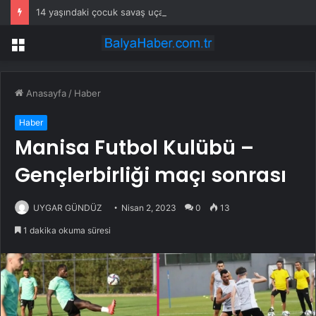
14 yaşındaki çocuk savaş uçaklarını alarma geçirdi
Menü
Anasayfa
/
Haber
Haber
Manisa Futbol Kulübü –
Gençlerbirliği maçı sonrası
UYGAR GÜNDÜZ
Nisan 2, 2023
0
13
1 dakika okuma süresi