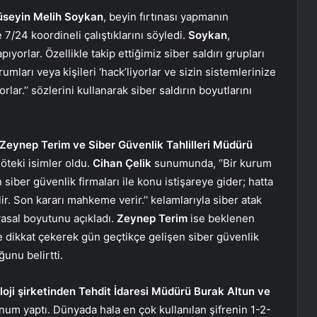
Hüseyin Melih Soykan
, beyin fırtınası yapmanın
7/24 koordineli çalıştıklarını söyledi.
Soykan
,
ıyorlar. Özellikle takip ettiğimiz siber saldırı grupları
urumları veya kişileri ‘hack’liyorlar ve sizin sistemlerinize
lar.’’ sözlerini kullanarak siber saldırın boyutlarını
Zeynep Terim ve Siber Güvenlik Tahlilleri Müdürü
öteki isimler oldu.
Cihan Çelik
sunumunda, ‘’Bir kurum
siber güvenlik firmaları ile konu istişareye gider; hatta
 Son kararı mahkeme verir.’’ kelamlarıyla siber atak
yasal boyutunu açıkladı.
Zeynep Terim
ise beklenen
ne dikkat çekerek gün geçtikçe gelişen siber güvenlik
unu belirtti.
oji şirketinden Tehdit İdaresi Müdürü Burak Altun ve
num yaptı. Dünyada hala en çok kullanılan şifrenin 1-2-