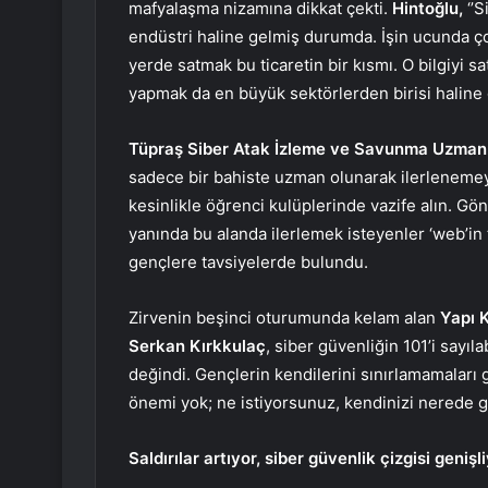
mafyalaşma nizamına dikkat çekti.
Hintoğlu,
‘’S
endüstri haline gelmiş durumda. İşin ucunda çok
yerde satmak bu ticaretin bir kısmı. O bilgiyi s
yapmak da en büyük sektörlerden birisi haline ge
Tüpraş Siber Atak İzleme ve Savunma Uzman
sadece bir bahiste uzman olunarak ilerlenemeye
kesinlikle öğrenci kulüplerinde vazife alın. Gön
yanında bu alanda ilerlemek isteyenler ‘web’in 
gençlere tavsiyelerde bulundu.
Zirvenin beşinci oturumunda kelam alan
Yapı 
Serkan Kırkkulaç
, siber güvenliğin 101’i sayıla
değindi. Gençlerin kendilerini sınırlamamaları 
önemi yok; ne istiyorsunuz, kendinizi nerede ge
Saldırılar artıyor, siber güvenlik çizgisi genişl