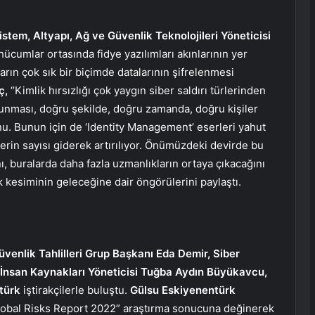
stem, Altyapı, Ağ ve Güvenlik Teknolojileri Yöneticisi
umlar ortasında fidye yazılımları akınlarının yer
ların çok sık bir biçimde datalarının şifrelenmesi
ç,
‘’Kimlik hırsızlığı çok yaygın siber saldırı türlerinden
orunması, doğru şekilde, doğru zamanda, doğru kişiler
nu. Bunun için de ‘Identity Management’ eserleri yahut
rin sayısı giderek artırılıyor. Önümüzdeki devirde bu
, buralarda daha fazla uzmanlıkların ortaya çıkacağını
ik kesiminin geleceğine dair öngörülerini paylaştı.
üvenlik Tahlilleri Grup Başkanı Eda Demir, Siber
 İnsan Kaynakları Yöneticisi Tuğba Aydın Büyükavcu,
türk
iştirakçilerle buluştu.
Gülsu Eskiyenentürk
bal Risks Report 2022” araştırma sonucuna değinerek