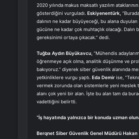
2020 yılında makus maksatlı yazılım ataklarının
gösterdiğini vurguladı.
Eskiyenentürk,
“Burada
dalının ne kadar büyüyeceği, bu alana duyulan m
gücüne ne kadar çok muhtaçlık olacağı. Dalın 
gereksinimi ortaya çıkacak.’’ dedi.
Tuğba Aydın Büyükavcu,
‘’Mühendis adaylarım
öğrenmeye açık olma, analitik düşünme ve prob
bakıyoruz.’’ diyerek siber güvenlik alanında m
yetkinliklere vurgu yaptı.
Eda Demir
ise, “Tekno
vermek zorunda olan sistemlerle yeni meslek tü
alanı çok yeni bir alan. İşte bu alan tam da bur
vadettiğini belirtti.
“İş hayatında yalnızca bir konuda uzman olun
Berqnet Siber Güvenlik Genel Müdürü Hakan 