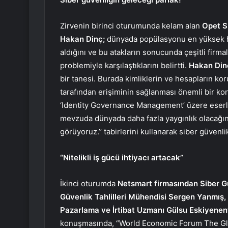
Zirvenin birinci oturumunda kelam alan
Opet Si
Hakan Dinç;
dünyada popülasyonu en yüksek hüc
aldığını ve bu atakların sonucunda çeşitli firma
problemiyle karşılaştıklarını belirtti.
Hakan Din
bir tanesi. Burada kimliklerin ve hesapların k
tarafından erişiminin sağlanması önemli bir ko
‘Identity Governance Management’ üzere eserle
mevzuda dünyada daha fazla yaygınlık olacağını
görüyoruz.’’ tabirlerini kullanarak siber güvenl
“Nitelikli iş gücü ihtiyacı artacak”
İkinci oturumda
Netsmart firmasından
Siber G
Güvenlik Tahlilleri Mühendisi Sergen Yanmış,
Pazarlama ve İrtibat Uzmanı Gülsu Eskiyenen
konuşmasında, “World Economic Forum The Glo