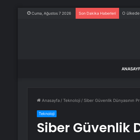
O ülkede 
Cuma, Ağustos 7 2026
Son Dakika Haberleri
ANASAY
Anasayfa
/
Teknoloji
/
Siber Güvenlik Dünyasının Pr
Teknoloji
Siber Güvenlik 