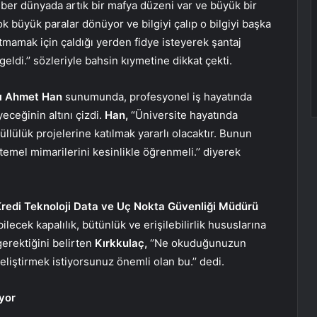
iber dünyada artık bir mafya düzeni var ve büyük bir
 büyük paralar dönüyor ve bilgiyi çalıp o bilgiyi başka
atmamak için çaldığı yerden fidye isteyerek şantaj
ldi.’’ sözleriyle bahsin kıymetine dikkat çekti.
ı Ahmet Han
sunumunda, profesyonel iş hayatında
ceğinin altını çizdi.
Han,
“Üniversite hayatında
üllülük projelerine katılmak yararlı olacaktır. Bunun
temel mimarilerini kesinlikle öğrenmeli.’’ diyerek
Kredi Teknoloji Data ve Uç Nokta Güvenliği Müdürü
bilecek kapalılık, bütünlük ve erişilebilirlik hususlarına
gerektiğini belirten
Kırkkulaç,
‘’Ne okuduğunuzun
liştirmek istiyorsunuz önemli olan bu.’’ dedi.
iyor