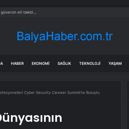
güvercin eti talebi patladı: Yılda 600 milyon güvercin tüketiliyor
FA
HABER
EKONOMI
SAĞLIK
TEKNOLOJI
YAŞAM
ofesyonelleri Cyber Security Careeer Summit’te Buluştu
Dünyasının