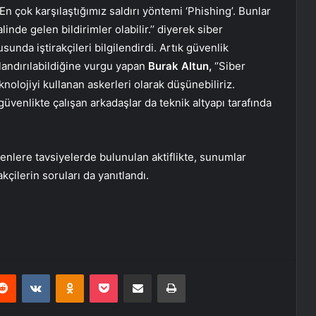
’En çok karşılaştığımız saldırı yöntemi ‘Phishing’. Bunlar
linde gelen bildirimler olabilir.’’ diyerek siber
unda iştirakçileri bilgilendirdi. Artık güvenlik
flandırılabildiğine vurgu yapan
Burak Altun,
‘’Siber
knolojiyi kullanan askerleri olarak düşünebiliriz.
venlikte çalışan arkadaşlar da teknik altyapı tarafında
nlere tavsiyelerde bulunulan aktiflikte, sunumlar
çilerin soruları da yanıtlandı.
erest
Reddit
VKontakte
Odnoklassniki
Pocket
E-Posta ile paylaş
Yazdır