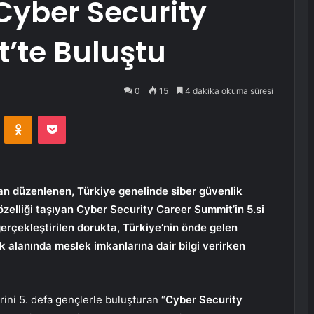
 Cyber Security
’te Buluştu
0
15
4 dakika okuma süresi
VKontakte
Odnoklassniki
Pocket
an düzenlenen, Türkiye genelinde siber güvenlik
özelliği taşıyan
Cyber Security Career Summit’in 5.si
erçekleştirilen dorukta, Türkiye’nin önde gelen
ik alanında meslek imkanlarına dair bilgi verirken
ini 5. defa gençlerle buluşturan “
Cyber Security