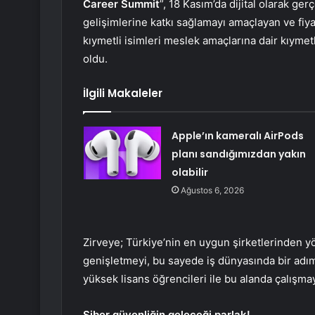
Career Summit
”, 18 Kasım’da dijital olarak ge
gelişimlerine katkı sağlamayı amaçlayan ve fiyat
kıymetli isimleri meslek amaçlarına dair kıymetl
oldu.
İlgili Makaleler
Apple’ın kameralı AirPods
planı sandığımızdan yakın
olabilir
Ağustos 6, 2026
Zirveye; Türkiye’nin en uygun şirketlerinden yö
genişletmeyi, bu sayede iş dünyasında bir adı
yüksek lisans öğrencileri ile bu alanda çalışmay
Siber güvenliğin geleceği parlak!