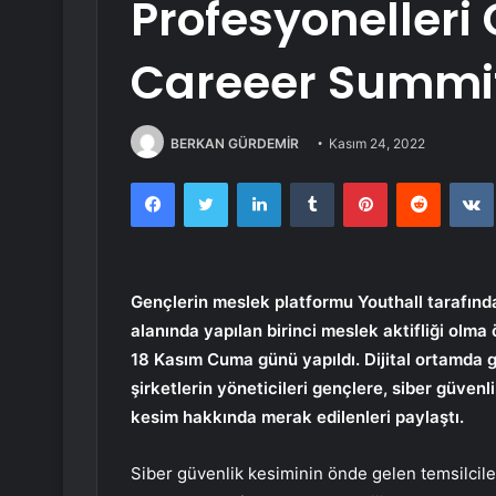
Profesyonelleri
Careeer Summit
BERKAN GÜRDEMİR
Kasım 24, 2022
Facebook
Twitter
LinkedIn
Tumblr
Pinterest
Reddit
Gençlerin meslek platformu Youthall tarafınd
alanında yapılan birinci meslek aktifliği olma 
18 Kasım Cuma günü yapıldı. Dijital ortamda g
şirketlerin yöneticileri gençlere, siber güvenl
kesim hakkında merak edilenleri paylaştı.
Siber güvenlik kesiminin önde gelen temsilciler