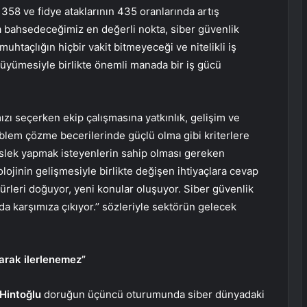
 358 ve fidye ataklarının 435 oranlarında artış
 bahsedeceğimiz en değerli nokta, siber güvenlik
uhtaçlığın hiçbir vakit bitmeyeceği ve nitelikli iş
büyümesiyle birlikte önemli manada bir iş gücü
ızı seçerken ekip çalışmasına yatkınlık, gelişim ve
lem çözme becerilerinde güçlü olma gibi kriterlere
eslek yapmak isteyenlerin sahip olması gereken
lojinin gelişmesiyle birlikte değişen ihtiyaçlara cevap
rleri doğuyor, yeni konular oluşuyor. Siber güvenlik
ada karşımıza çıkıyor.’’ sözleriyle sektörün gelecek
arak ilerlenemez”
Hintoğlu
doruğun üçüncü oturumunda siber dünyadaki