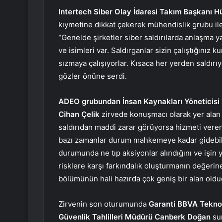
Intertech Siber Olay İdaresi Takım Başkanı 
kıymetine dikkat çekerek mühendislik grubu ile 
‘’Genelde şirketler siber saldırılarda anlaşma yap
ve isimleri var. Saldırganlar sizin çalıştığınız k
sızmaya çalışıyorlar. Kısaca her yerden saldırıyor
gözler önüne serdi.
ADEO grubundan İnsan Kaynakları Yöneticisi 
Cihan Çelik
zirvede konuşmacı olarak yer alan 
saldırıdan maddi zarar görüyorsa hizmeti veren 
bazı zamanlar durum mahkemeye kadar gidebilir.
durumunda ne tıp aksiyonlar alındığını ve işin 
risklere karşı farkındalık oluşturmanın değeri
bölümünün hali hazırda çok geniş bir alan olduğ
Zirvenin son oturumunda
Garanti BBVA Teknol
Güvenlik Tahlilleri Müdürü Canberk Doğan
su