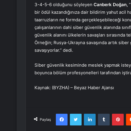
3-4-5-6 olduğunu söyleyen
Canberk Doğan,
‘
bir ödül kazandığınıza dair bildirim yahut acil ha
taarruzların ne formda gerçekleşebileceği konus
çalışanlarının dahi siber güvenlik alanında sını
güvenlik alanını ülkelerin savaşları sırasında te
Örneğin; Rusya-Ukrayna savaşında artık siber gü
savaşıyorlar.’’ dedi.
Siber güvenlik kesiminde meslek yapmak isteye
boyunca bölüm profesyonelleri tarafından iştirak
Kaynak: (BYZHA) – Beyaz Haber Ajansı
Facebook
Twitter
LinkedIn
Tumblr
Pint
Paylaş